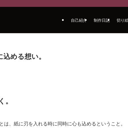
自己紹介
制作日記
切り
に込める想い。
く。
とは、紙に刃を入れる時に同時に心も込めるということ。