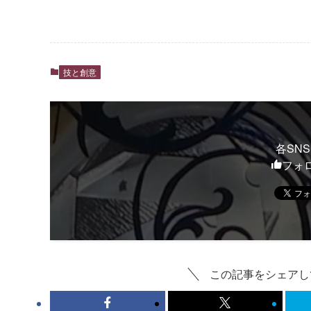
技と創意
各SN
フォ
この記事をシェアし