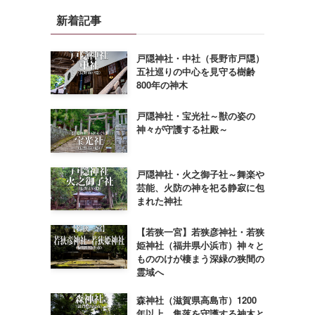
新着記事
戸隠神社・中社（長野市戸隠）
五社巡りの中心を見守る樹齢
800年の神木
戸隠神社・宝光社～獣の姿の
神々が守護する社殿～
戸隠神社・火之御子社～舞楽や
芸能、火防の神を祀る静寂に包
まれた神社
【若狭一宮】若狭彦神社・若狭
姫神社（福井県小浜市）神々と
もののけが棲まう深緑の狭間の
霊域へ
森神社（滋賀県高島市）1200
年以上、集落を守護する神木と