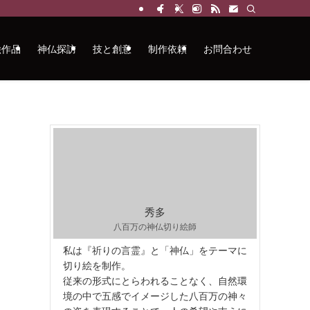
絵作品
神仏探訪
技と創意
制作依頼
お問合わせ
秀多
八百万の神仏切り絵師
私は『祈りの言霊』と「神仏」をテーマに
切り絵を制作。
従来の形式にとらわれることなく、自然環
境の中で五感でイメージした八百万の神々