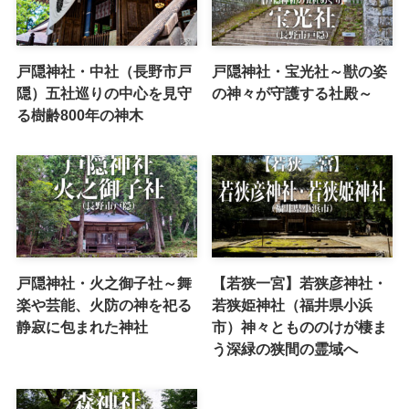
戸隠神社・中社（長野市戸
戸隠神社・宝光社～獣の姿
隠）五社巡りの中心を見守
の神々が守護する社殿～
る樹齢800年の神木
戸隠神社・火之御子社～舞
【若狭一宮】若狭彦神社・
楽や芸能、火防の神を祀る
若狭姫神社（福井県小浜
静寂に包まれた神社
市）神々ともののけが棲ま
う深緑の狭間の霊域へ