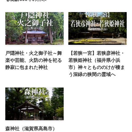
戸隠神社・火之御子社～舞
【若狭一宮】若狭彦神社・
楽や芸能、火防の神を祀る
若狭姫神社（福井県小浜
静寂に包まれた神社
市）神々ともののけが棲ま
う深緑の狭間の霊域へ
森神社（滋賀県高島市）