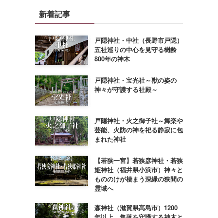
新着記事
戸隠神社・中社（長野市戸隠）
五社巡りの中心を見守る樹齢
800年の神木
戸隠神社・宝光社～獣の姿の
神々が守護する社殿～
戸隠神社・火之御子社～舞楽や
芸能、火防の神を祀る静寂に包
まれた神社
【若狭一宮】若狭彦神社・若狭
姫神社（福井県小浜市）神々と
もののけが棲まう深緑の狭間の
霊域へ
森神社（滋賀県高島市）1200
年以上、集落を守護する神木と