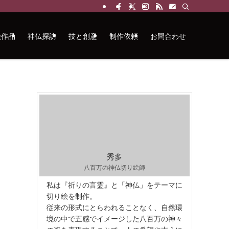
絵作品
神仏探訪
技と創意
制作依頼
お問合わせ
秀多
八百万の神仏切り絵師
私は『祈りの言霊』と「神仏」をテーマに
切り絵を制作。
従来の形式にとらわれることなく、自然環
境の中で五感でイメージした八百万の神々