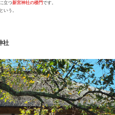
に立つ
です。
新宮神社の楼門
という。
神社