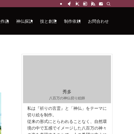
絵作品
神仏探訪
技と創意
制作依頼
お問合わせ
秀多
八百万の神仏切り絵師
私は『祈りの言霊』と「神仏」をテーマに
切り絵を制作。
従来の形式にとらわれることなく、自然環
境の中で五感でイメージした八百万の神々