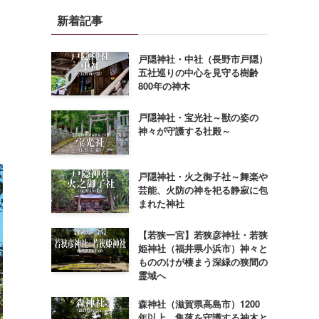
新着記事
戸隠神社・中社（長野市戸隠）
五社巡りの中心を見守る樹齢
800年の神木
戸隠神社・宝光社～獣の姿の
神々が守護する社殿～
戸隠神社・火之御子社～舞楽や
芸能、火防の神を祀る静寂に包
まれた神社
【若狭一宮】若狭彦神社・若狭
姫神社（福井県小浜市）神々と
もののけが棲まう深緑の狭間の
霊域へ
森神社（滋賀県高島市）1200
年以上、集落を守護する神木と