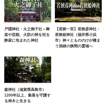
戸隠神社・火之御子社～舞
【若狭一宮】若狭彦神社・
楽や芸能、火防の神を祀る
若狭姫神社（福井県小浜
静寂に包まれた神社
市）神々ともののけが棲ま
う深緑の狭間の霊域へ
森神社（滋賀県高島市）
1200年以上、集落を守護す
る神木と生きる