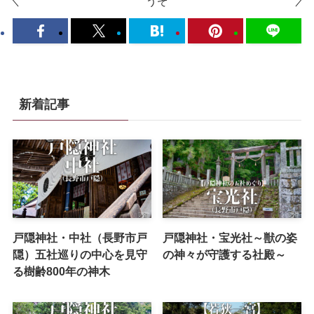
うぞ
新着記事
戸隠神社・中社（長野市戸
戸隠神社・宝光社～獣の姿
隠）五社巡りの中心を見守
の神々が守護する社殿～
る樹齢800年の神木